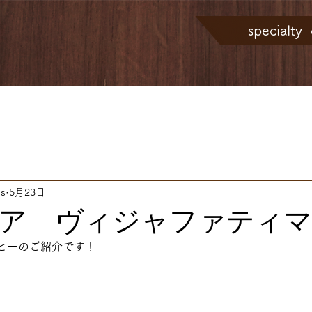
specialt
こだわりのコーヒー豆
店主の想い
コーヒー豆のご紹
ns
5月23日
ア ヴィジャファティマ‼
ヒーのご紹介です！