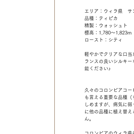
エリア：ウィラ県　サ
品種：ティピカ
精製：ウォッシュト
標高：1,780〜1,823m
ロースト：シティ
軽やかでクリアな口当
ランスの良いシルキー
能ください♪
久々のコロンビアコー
も言える重要な品種（
しめますが、病気に弱
に他の品種に植え替え
ん。
コロンビアのウィラ県