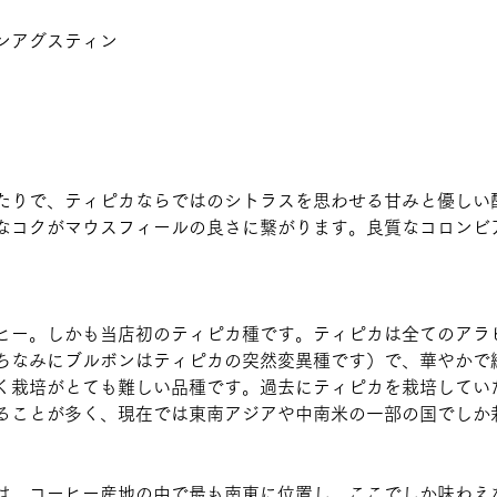
ンアグスティン
たりで、ティピカならではのシトラスを思わせる甘みと優しい
なコクがマウスフィールの良さに繋がります。良質なコロンビ
ヒー。しかも当店初のティピカ種です。ティピカは全てのアラ
ちなみにブルボンはティピカの突然変異種です）で、華やかで
く栽培がとても難しい品種です。過去にティピカを栽培してい
ることが多く、現在では東南アジアや中南米の一部の国でしか
は、コーヒー産地の中で最も南東に位置し、ここでしか味わえ