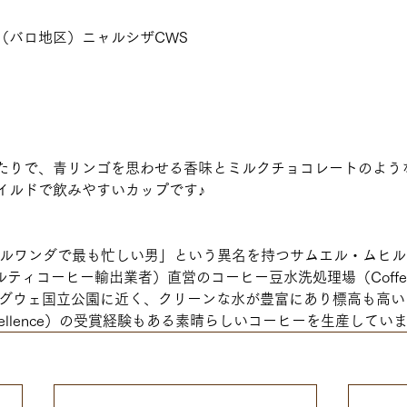
（バロ地区）ニャルシザCWS
たりで、青リンゴを思わせる香味とミルクチョコレートのよう
イルドで飲みやすいカップです♪
「ルワンダで最も忙しい男」という異名を持つサムエル・ムヒ
シャルティコーヒー輸出業者）直営のコーヒー豆水洗処理場（Coffee W
ニュングウェ国立公園に近く、クリーンな水が豊富にあり標高も高
 Excellence）の受賞経験もある素晴らしいコーヒーを生産してい