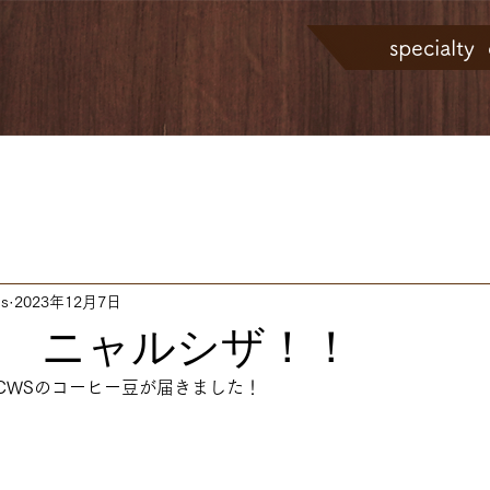
specialt
こだわりのコーヒー豆
店主の想い
コーヒー豆のご紹
ns
2023年12月7日
 ニャルシザ！！
CWSのコーヒー豆が届きました！